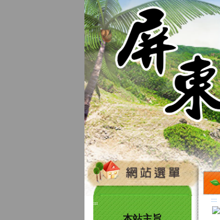
:::
:::
本站主旨