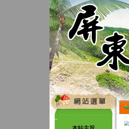
:::
:::
本站主旨